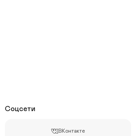
После переезда в Пасегово первый поворот направо.
Соцсети
ВКонтакте