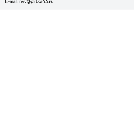
E-mail: nvv@plitka43.ru
Расположение
Производство. Склад. Офис продаж.
 ООО "ЕВРОСТРОЙПРОМ"